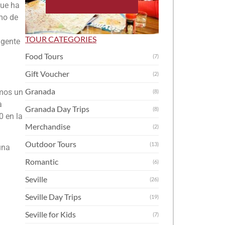
que ha
mo de
TOUR CATEGORIES
 gente
Food Tours
(7)
Gift Voucher
(2)
Granada
amos un
(8)
a
Granada Day Trips
(8)
0 en la
Merchandise
(2)
Outdoor Tours
(13)
una
Romantic
(6)
Seville
(26)
Seville Day Trips
(19)
Seville for Kids
(7)