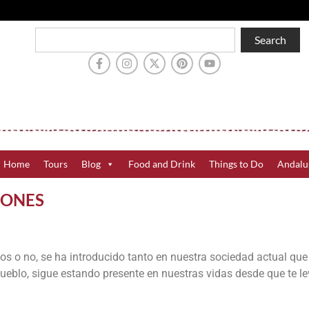
Search
Home
Tours
Blog
Food and Drink
Things to Do
Andalu
IONES
mos o no, se ha introducido tanto en nuestra sociedad actual que
pueblo, sigue estando presente en nuestras vidas desde que te l