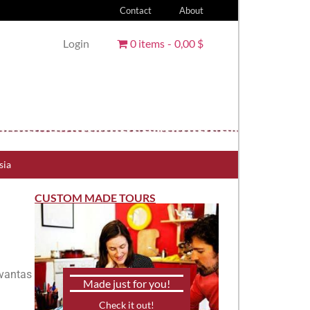
Contact
About
Login
0 items
0,00 $
sia
CUSTOM MADE TOURS
evantas
Made just for you!
Check it out!