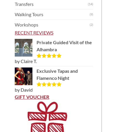
Transfers
(14)
Walking Tours
(9)
Workshops
(2)
RECENT REVIEWS
Private Guided Visit of the
Alhambra
by Claire T.
Rated
5
out
of 5
Exclusive Tapas and
Flamenco Night
by David
Rated
5
out
of 5
GIFT VOUCHER