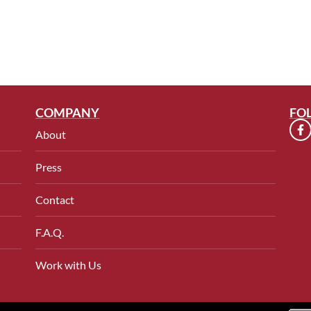
COMPANY
FO
About
Press
Contact
F.A.Q.
Work with Us