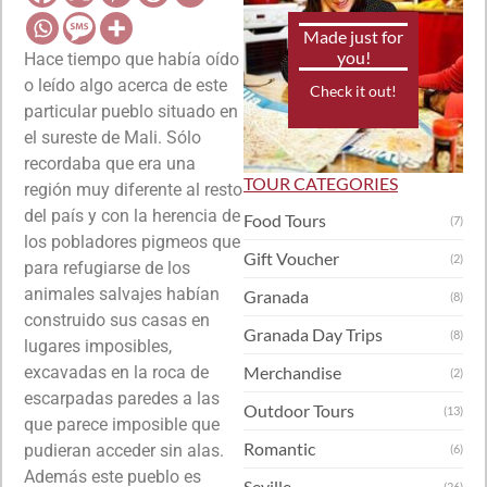
Made just for
you!
Hace tiempo que había oído
o leído algo acerca de este
Check it out!
particular pueblo situado en
el sureste de Mali. Sólo
recordaba que era una
TOUR CATEGORIES
región muy diferente al resto
del país y con la herencia de
Food Tours
(7)
los pobladores pigmeos que
Gift Voucher
(2)
para refugiarse de los
animales salvajes habían
Granada
(8)
construido sus casas en
Granada Day Trips
(8)
lugares imposibles,
excavadas en la roca de
Merchandise
(2)
escarpadas paredes a las
Outdoor Tours
(13)
que parece imposible que
Romantic
pudieran acceder sin alas.
(6)
Además este pueblo es
Seville
(26)