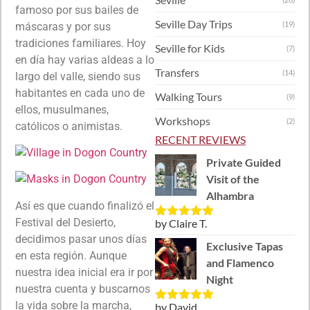
famoso por sus bailes de
Seville Day Trips
(19)
máscaras y por sus
tradiciones familiares. Hoy
Seville for Kids
(7)
en día hay varias aldeas a lo
Transfers
(14)
largo del valle, siendo sus
habitantes en cada uno de
Walking Tours
(9)
ellos, musulmanes,
Workshops
(2)
católicos o animistas.
RECENT REVIEWS
Private Guided
Visit of the
Alhambra
Así es que cuando finalizó el
Festival del Desierto,
by Claire T.
Rated
5
out
of 5
decidimos pasar unos días
Exclusive Tapas
en esta región. Aunque
and Flamenco
nuestra idea inicial era ir por
Night
nuestra cuenta y buscarnos
la vida sobre la marcha,
by David