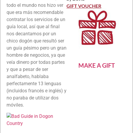
Rated
5
out
todo el mundo nos hizo ver
of 5
GIFT VOUCHER
que era más recomendable
contratar los servicios de un
guía local, así que al final
nos decantamos por un
chico dogón que resultó ser
un guía pésimo pero un gran
hombre de negocios, ya que
veía dinero por todas partes
MAKE A GIFT
y que a pesar de ser
analfabeto, hablaba
perfectamente 13 lenguas
(incluidos francés e inglés) y
no paraba de utilizar dos
móviles.