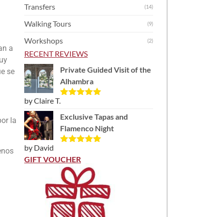
Transfers
(14)
Walking Tours
(9)
Workshops
(2)
an a
RECENT REVIEWS
muy
Private Guided Visit of the
ue se
Alhambra
by Claire T.
Rated
5
out
of 5
Exclusive Tapas and
or la
Flamenco Night
by David
Rated
5
out
enos
of 5
GIFT VOUCHER