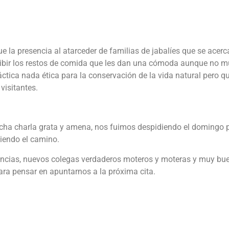
ue la presencia al atarceder de familias de jabalíes que se acerc
recibir los restos de comida que les dan una cómoda aunque no 
áctica nada ética para la conservación de la vida natural pero q
visitantes.
ha charla grata y amena, nos fuimos despidiendo el domingo p
iendo el camino.
iencias, nuevos colegas verdaderos moteros y moteras y muy bu
ara pensar en apuntarnos a la próxima cita.