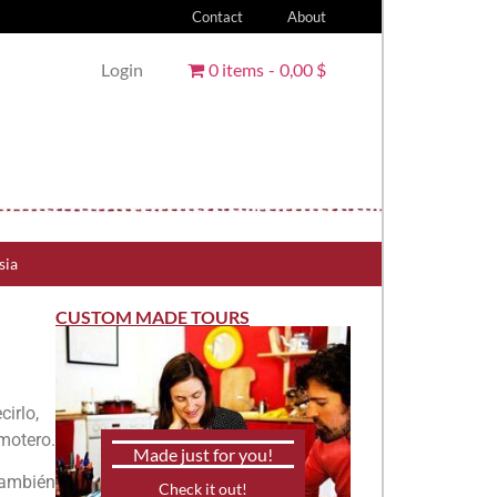
Contact
About
Login
0 items
0,00 $
sia
CUSTOM MADE TOURS
irlo,
motero.
Made just for you!
 también
Check it out!