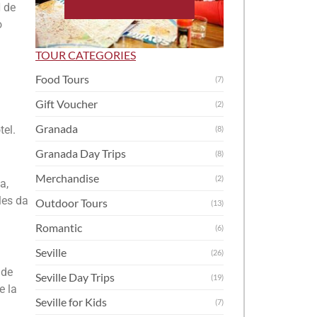
N de
o
TOUR CATEGORIES
Food Tours
(7)
Gift Voucher
(2)
Granada
tel.
(8)
Granada Day Trips
(8)
Merchandise
(2)
a,
les da
Outdoor Tours
(13)
Romantic
(6)
Seville
(26)
 de
Seville Day Trips
(19)
e la
Seville for Kids
(7)