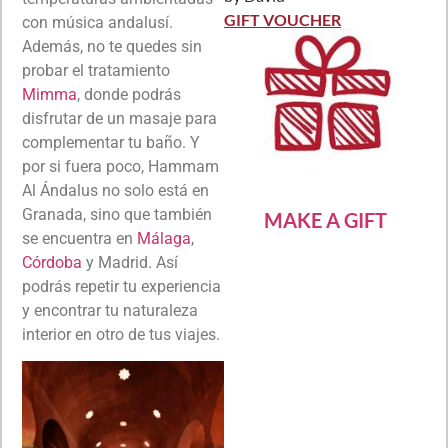
Rated
5
out
of 5
GIFT VOUCHER
con música andalusí.
Además, no te quedes sin
probar el tratamiento
Mimma
, donde podrás
disfrutar de un masaje para
complementar tu baño. Y
por si fuera poco, Hammam
Al Ándalus no solo está en
Granada, sino que también
MAKE A GIFT
se encuentra en
Málaga
,
Córdoba
y Madrid. Así
podrás repetir tu experiencia
y encontrar tu naturaleza
interior en otro de tus viajes.