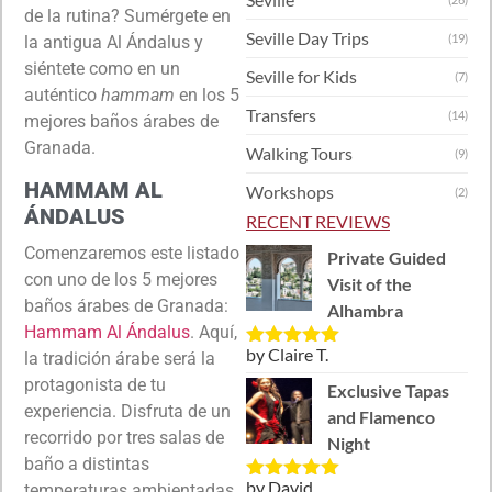
de la rutina? Sumérgete en
Seville Day Trips
(19)
la antigua Al Ándalus y
siéntete como en un
Seville for Kids
(7)
auténtico
hammam
en los 5
Transfers
(14)
mejores baños árabes de
Granada.
Walking Tours
(9)
HAMMAM AL
Workshops
(2)
ÁNDALUS
RECENT REVIEWS
Comenzaremos este listado
Private Guided
con uno de los 5 mejores
Visit of the
baños árabes de Granada:
Alhambra
Hammam Al Ándalus
. Aquí,
by Claire T.
la tradición árabe será la
Rated
5
out
of 5
protagonista de tu
Exclusive Tapas
experiencia. Disfruta de un
and Flamenco
recorrido por tres salas de
Night
baño a distintas
by David
temperaturas ambientadas