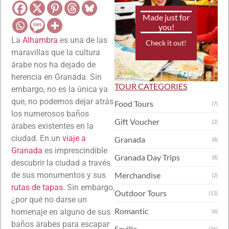
Made just for
you!
La
Alhambra
es una de las
Check it out!
maravillas que la cultura
árabe nos ha dejado de
herencia en Granada. Sin
TOUR CATEGORIES
embargo, no es la única ya
que, no podemos dejar atrás
Food Tours
(7)
los numerosos baños
Gift Voucher
(2)
árabes existentes en la
ciudad. En un
viaje a
Granada
(8)
Granada
es imprescindible
Granada Day Trips
(8)
descubrir la ciudad a través
de sus monumentos y sus
Merchandise
(2)
rutas de tapas
. Sin embargo,
Outdoor Tours
(13)
¿por qué no darse un
Romantic
homenaje en alguno de sus
(6)
baños árabes para escapar
Seville
(26)