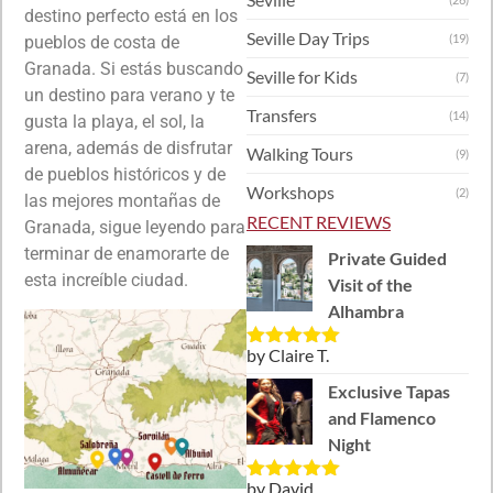
destino perfecto está en los
Seville Day Trips
(19)
pueblos de costa de
Granada. Si estás buscando
Seville for Kids
(7)
un destino para verano y te
Transfers
(14)
gusta la playa, el sol, la
arena, además de disfrutar
Walking Tours
(9)
de pueblos históricos y de
Workshops
(2)
las mejores montañas de
RECENT REVIEWS
Granada, sigue leyendo para
terminar de enamorarte de
Private Guided
esta increíble ciudad.
Visit of the
Alhambra
by Claire T.
Rated
5
out
of 5
Exclusive Tapas
and Flamenco
Night
by David