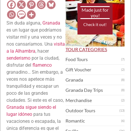
Made just for
you!
Sin duda alguna,
Granada
Check it out!
es un lugar que podríamos
visitar mil y una veces y no
nos cansaríamos. Una
visita
TOUR CATEGORIES
a la Alhambra
, hacer
senderismo
por la ciudad,
Food Tours
(7)
disfrutar del
flamenco
Gift Voucher
(2)
granadino… Sin embargo, a
veces nos apetece más
Granada
(8)
tranquilidad y escapar un
Granada Day Trips
(8)
poco de las grandes
ciudades. Si este es el caso,
Merchandise
(2)
Granada sigue siendo el
Outdoor Tours
(13)
lugar idóneo
para tus
Romantic
vacaciones o escapada, la
(6)
única diferencia es que el
Seville
(26)