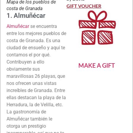
Rated
5
out
Mapa de los pueblos de
of 5
GIFT VOUCHER
costa de Granada
1. Almuñécar
Almuñécar
se encuentra
entre los mejores pueblos de
costa de Granada. Es una
ciudad de ensueño y aquí te
contamos el por qué.
Contribuyen a ello
MAKE A GIFT
obviamente sus
maravillosas 26 playas, que
nos ofrecen unas vistas
increíbles de Granada. Entre
ellas destacan la playa de la
Herradura, la de Velilla, etc.
La gastronomía de
Almuñécar también le
otorga un prestigio