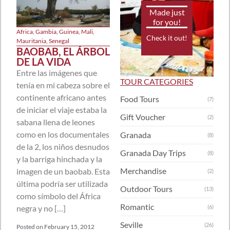
Made just
for you!
Africa
,
Gambia
,
Guinea
,
Mali
,
Check it out!
Mauritania
,
Senegal
BAOBAB, EL ÁRBOL
DE LA VIDA
Entre las imágenes que
TOUR CATEGORIES
tenía en mi cabeza sobre el
continente africano antes
Food Tours
(7)
de iniciar el viaje estaba la
Gift Voucher
(2)
sabana llena de leones
como en los documentales
Granada
(8)
de la 2, los niños desnudos
Granada Day Trips
(8)
y la barriga hinchada y la
Merchandise
imagen de un baobab. Esta
(2)
última podría ser utilizada
Outdoor Tours
(13)
como símbolo del África
Romantic
(6)
negra y no […]
Seville
(26)
Posted on
February 15, 2012