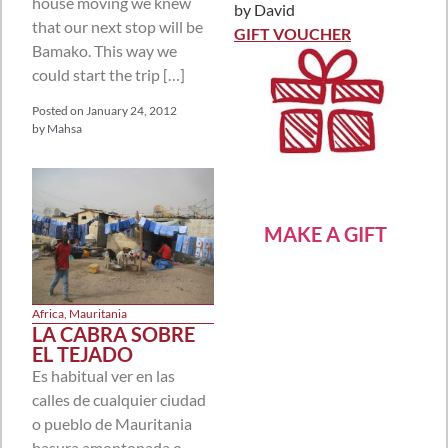
house moving we knew
by David
Rated
5
out
that our next stop will be
of 5
GIFT VOUCHER
Bamako. This way we
could start the trip […]
Posted on
January 24, 2012
by
Mahsa
MAKE A GIFT
Africa
,
Mauritania
LA CABRA SOBRE
EL TEJADO
Es habitual ver en las
calles de cualquier ciudad
o pueblo de Mauritania
basura amontonada o