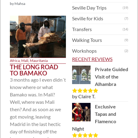
by
Mahsa
Seville Day Trips
(19)
Seville for Kids
(7)
Transfers
(14)
Walking Tours
(9)
Workshops
(2)
RECENT REVIEWS
Africa
,
Mali
,
Mauritania
THE LONG ROAD
Private Guided
TO BAMAKO
Visit of the
3 months ago I even didn´t
Alhambra
know where or what
Bamako was. In Mali?
by Claire T.
Rated
5
out
Well, where was Mali
of 5
Exclusive
then? And as soon as we
Tapas and
got moving, leaving
Flamenco
Madrid in the last hectic
Night
day of finishing off the