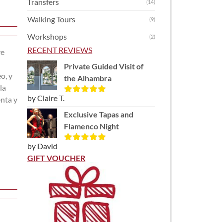
Transfers
(14)
Walking Tours
(9)
Workshops
(2)
RECENT REVIEWS
re
Private Guided Visit of
o, y
the Alhambra
la
by Claire T.
enta y
Rated
5
out
of 5
Exclusive Tapas and
Flamenco Night
by David
Rated
5
out
of 5
GIFT VOUCHER