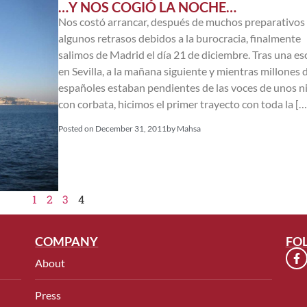
…Y NOS COGIÓ LA NOCHE…
Nos costó arrancar, después de muchos preparativos 
algunos retrasos debidos a la burocracia, finalmente
salimos de Madrid el día 21 de diciembre. Tras una es
en Sevilla, a la mañana siguiente y mientras millones 
españoles estaban pendientes de las voces de unos n
con corbata, hicimos el primer trayecto con toda la […
Posted on
December 31, 2011
by
Mahsa
1
2
3
4
COMPANY
FO
About
Press