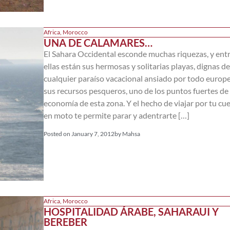
Africa
,
Morocco
UNA DE CALAMARES…
El Sahara Occidental esconde muchas riquezas, y ent
ellas están sus hermosas y solitarias playas, dignas de
cualquier paraíso vacacional ansiado por todo europe
sus recursos pesqueros, uno de los puntos fuertes de 
economía de esta zona. Y el hecho de viajar por tu cu
en moto te permite parar y adentrarte […]
Posted on
January 7, 2012
by
Mahsa
Africa
,
Morocco
HOSPITALIDAD ÁRABE, SAHARAUI Y
BEREBER