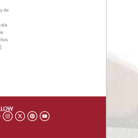
y de
cala
de
iños
]
LLOW