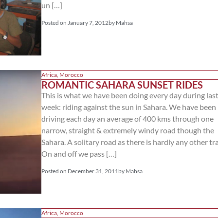
un […]
Posted on
January 7, 2012
by
Mahsa
Africa
,
Morocco
ROMANTIC SAHARA SUNSET RIDES
This is what we have been doing every day during las
week: riding against the sun in Sahara. We have been
driving each day an average of 400 kms through one
narrow, straight & extremely windy road though the
Sahara. A solitary road as there is hardly any other tra
On and off we pass […]
Posted on
December 31, 2011
by
Mahsa
Africa
,
Morocco