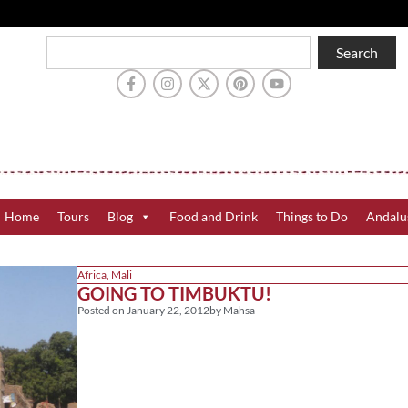
Search
Home
Tours
Blog
Food and Drink
Things to Do
Andalu
Africa
,
Mali
GOING TO TIMBUKTU!
Posted on
January 22, 2012
by
Mahsa