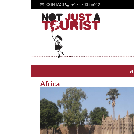
CONTACT
+1‪7473336642‬
Africa