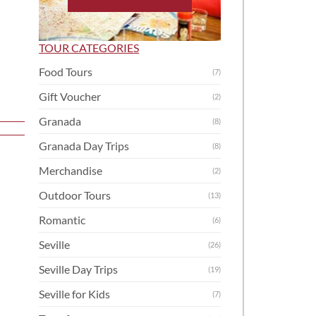
TOUR CATEGORIES
Food Tours
(7)
Gift Voucher
(2)
Granada
(8)
Granada Day Trips
(8)
Merchandise
(2)
Outdoor Tours
(13)
Romantic
(6)
Seville
(26)
Seville Day Trips
(19)
Seville for Kids
(7)