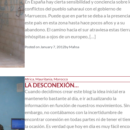
En España hay cierta sensibilidad y conciencia sobre 
conflictos del pueblo saharaui con el gobierno de
Marruecos. Puede que en parte se deba a la presencia
este país en esta zona hasta hace pocos años y a su
abandono. El camino hacia el sur atraviesa estas tierr
inhóspitas a ojos de un europeo, […]
Posted on
January 7, 2012
by
Mahsa
Africa
,
Mauritania
,
Morocco
LA DESCONEXIÓN…
Cuando decidimos crear este blog la idea inicial era
mantenerlo bastante al día, e ir actualizando la
información en función de nuestros movimientos. Sin
embargo, no contábamos con la incertidumbre de
encontrar conexión en todas partes ni de tener el ti
la ocasión. Es verdad que hoy en día es muy fácil enco