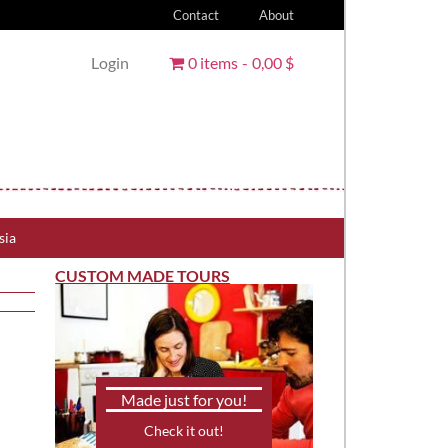
Contact
About
Login
0 items
0,00 $
sia
CUSTOM MADE TOURS
Made just for you!
Check it out!