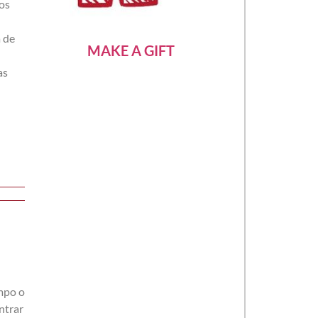
los
 de
MAKE A GIFT
as
empo o
ntrar