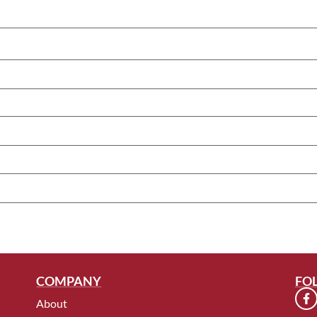
COMPANY
FO
About