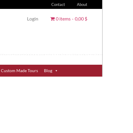
Contact
About
Login
0 items
0,00 $
Custom Made Tours
Blog