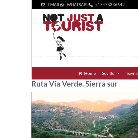
EMAIL
WHATSAPP
+1‪7473336642‬
Home
Seville
Sevill
Ruta Vía Verde. Sierra sur