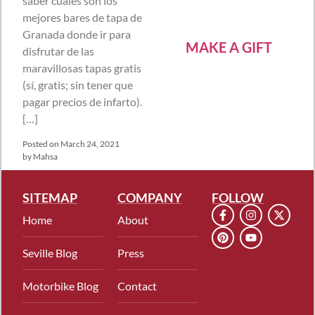
saber cuáles son los
mejores bares de tapa de
Granada donde ir para
MAKE A GIFT
disfrutar de las
maravillosas tapas gratis
(sí, gratis; sin tener que
pagar precios de infarto).
[…]
Posted on
March 24, 2021
by
Mahsa
SITEMAP
COMPANY
FOLLOW
Home
About
Seville Blog
Press
Motorbike Blog
Contact