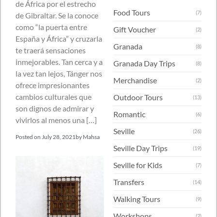
de África por el estrecho
Food Tours
(7)
de Gibraltar. Se la conoce
como “la puerta entre
Gift Voucher
(2)
España y África” y cruzarla
Granada
(8)
te traerá sensaciones
inmejorables. Tan cerca y a
Granada Day Trips
(8)
la vez tan lejos, Tánger nos
Merchandise
(2)
ofrece impresionantes
cambios culturales que
Outdoor Tours
(13)
son dignos de admirar y
Romantic
(6)
vivirlos al menos una […]
Seville
(26)
Posted on
July 28, 2021
by
Mahsa
Seville Day Trips
(19)
Seville for Kids
(7)
Transfers
(14)
Walking Tours
(9)
Workshops
(2)