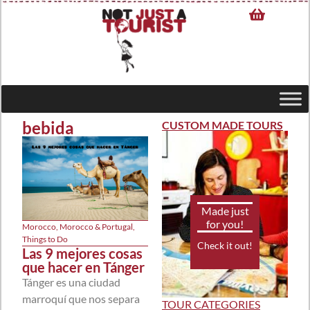
bebida
CUSTOM MADE TOURS
Made just
for you!
Morocco
,
Morocco & Portugal
,
Things to Do
Check it out!
Las 9 mejores cosas
que hacer en Tánger
Tánger es una ciudad
marroquí que nos separa
TOUR CATEGORIES