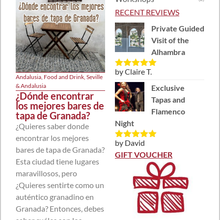
RECENT REVIEWS
Private Guided
Visit of the
Alhambra
by Claire T.
Rated
5
out
Andalusia
,
Food and Drink
,
Seville
of 5
& Andalusia
Exclusive
¿Dónde encontrar
Tapas and
los mejores bares de
Flamenco
tapa de Granada?
Night
¿Quieres saber donde
encontrar los mejores
by David
Rated
5
out
bares de tapa de Granada?
of 5
GIFT VOUCHER
Esta ciudad tiene lugares
maravillosos, pero
¿Quieres sentirte como un
auténtico granadino en
Granada? Entonces, debes