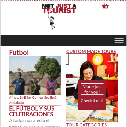
Futbol
CUSTOM MADE TOURS
Made just
for you!
Africa
,
By Bike
,
Guinea
,
Seville &
Check it out!
Andalusia
EL FÚTBOL Y SUS
CELEBRACIONES
A todos nos afecta el
TOUR CATEGORIES
fútbol, ya que lo queramos