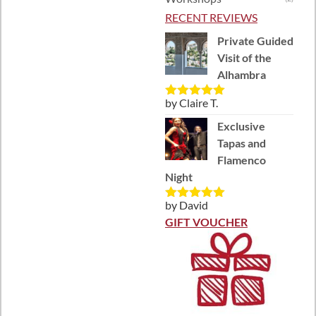
RECENT REVIEWS
Private Guided
Visit of the
Alhambra
by Claire T.
Rated
5
out
of 5
Exclusive
Tapas and
Flamenco
Night
by David
Rated
5
out
of 5
GIFT VOUCHER