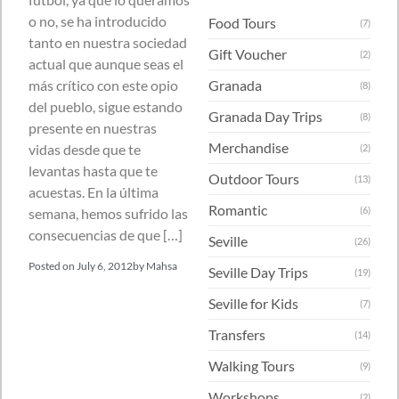
o no, se ha introducido
Food Tours
(7)
tanto en nuestra sociedad
Gift Voucher
(2)
actual que aunque seas el
más crítico con este opio
Granada
(8)
del pueblo, sigue estando
Granada Day Trips
(8)
presente en nuestras
Merchandise
vidas desde que te
(2)
levantas hasta que te
Outdoor Tours
(13)
acuestas. En la última
Romantic
(6)
semana, hemos sufrido las
consecuencias de que […]
Seville
(26)
Posted on
July 6, 2012
by
Mahsa
Seville Day Trips
(19)
Seville for Kids
(7)
Transfers
(14)
Walking Tours
(9)
Workshops
(2)