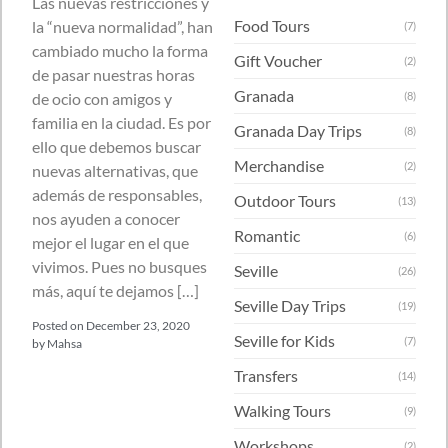
Las nuevas restricciones y
Food Tours
la “nueva normalidad”, han
(7)
cambiado mucho la forma
Gift Voucher
(2)
de pasar nuestras horas
Granada
de ocio con amigos y
(8)
familia en la ciudad. Es por
Granada Day Trips
(8)
ello que debemos buscar
Merchandise
(2)
nuevas alternativas, que
además de responsables,
Outdoor Tours
(13)
nos ayuden a conocer
Romantic
(6)
mejor el lugar en el que
vivimos. Pues no busques
Seville
(26)
más, aquí te dejamos […]
Seville Day Trips
(19)
Posted on
December 23, 2020
Seville for Kids
(7)
by
Mahsa
Transfers
(14)
Walking Tours
(9)
Workshops
(2)