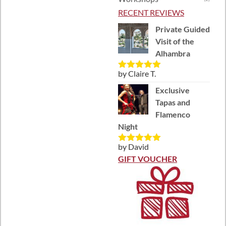
RECENT REVIEWS
Private Guided
Visit of the
Alhambra
by Claire T.
Rated
5
out
of 5
Exclusive
Tapas and
Flamenco
Night
by David
Rated
5
out
of 5
GIFT VOUCHER