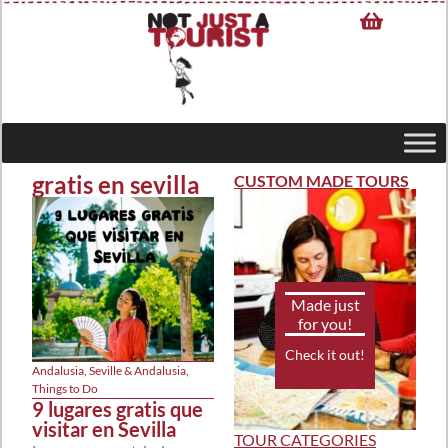
gratis en sevilla
CUSTOM MADE TOURS
Made just
for you!
Check it out!
Andalusia
,
Seville & Andalusia
,
Things to Do
9 lugares gratis que
visitar en Sevilla
TOUR CATEGORIES