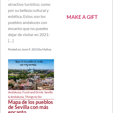
atractivo turístico; como
por su belleza cultural y
estética. Estos son los
MAKE A GIFT
pueblos andaluces con
encanto que no puedes
dejar de visitar en 2021:
[…]
Posted on
June 9, 2021
by
Mahsa
Andalusia
,
Food and Drink
,
Seville
& Andalusia
,
Things to Do
Mapa de los pueblos
de Sevilla con más
encanto