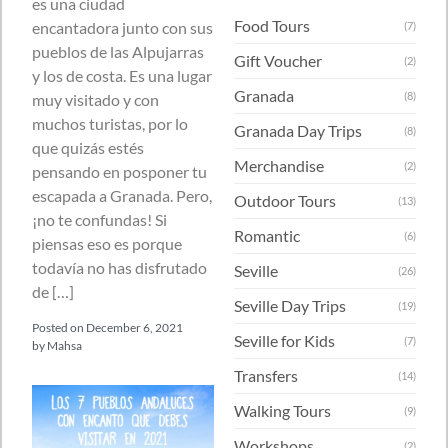
es una ciudad
Food Tours
encantadora junto con sus
(7)
pueblos de las Alpujarras
Gift Voucher
(2)
y los de costa. Es una lugar
Granada
(8)
muy visitado y con
muchos turistas, por lo
Granada Day Trips
(8)
que quizás estés
Merchandise
(2)
pensando en posponer tu
escapada a Granada. Pero,
Outdoor Tours
(13)
¡no te confundas! Si
Romantic
(6)
piensas eso es porque
todavía no has disfrutado
Seville
(26)
de […]
Seville Day Trips
(19)
Posted on
December 6, 2021
Seville for Kids
(7)
by
Mahsa
Transfers
(14)
Walking Tours
(9)
Workshops
(2)