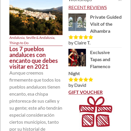
RECENT REVIEWS
Private Guided
Visit of the
Alhambra
Andalusia
,
Seville & Andalusia
,
by Claire T.
Things to Do
Rated
5
out
Los 7 pueblos
of 5
Exclusive
andaluces con
Tapas and
encanto que debes
visitar en 2021
Flamenco
Aunque creemos
Night
firmemente que todos los
by David
pueblos andaluces tienen
Rated
5
out
of 5
GIFT VOUCHER
encanto, esa chispa
pintoresca de sus calles y
su gente; este año tendrán
especial consideración
ciertos municipios, tanto
por su historial de