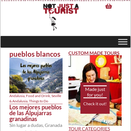
pueblos blancos
CUSTOM MADE TOURS
Made just
for you!
Andalusia
,
Food and Drink
,
Seville
& Andalusia
,
Things to Do
Check it out!
Los mejores pueblos
de las Alpujarras
granadinas
Sin lugar a dudas, Granada
TOUR CATEGORIES