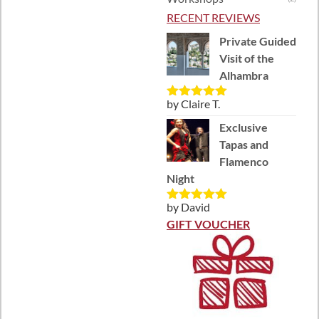
RECENT REVIEWS
Private Guided
Visit of the
Alhambra
by Claire T.
Rated
5
out
of 5
Exclusive
Tapas and
Flamenco
Night
by David
Rated
5
out
of 5
GIFT VOUCHER