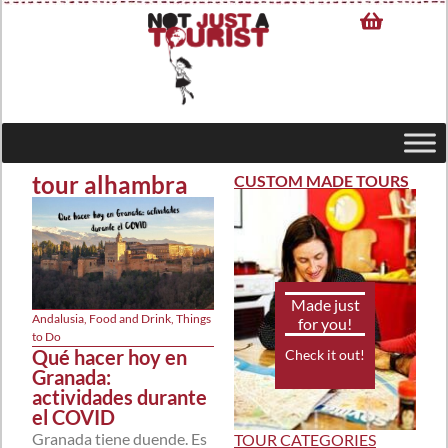
tour alhambra
CUSTOM MADE TOURS
Made just
Andalusia
,
Food and Drink
,
Things
for you!
to Do
Qué hacer hoy en
Check it out!
Granada:
actividades durante
el COVID
Granada tiene duende. Es
TOUR CATEGORIES