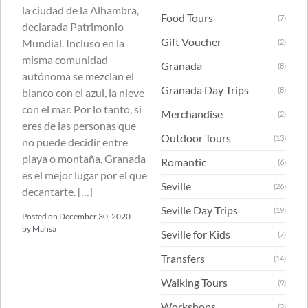
la ciudad de la Alhambra,
Food Tours
(7)
declarada Patrimonio
Gift Voucher
Mundial. Incluso en la
(2)
misma comunidad
Granada
(8)
autónoma se mezclan el
Granada Day Trips
(8)
blanco con el azul, la nieve
con el mar. Por lo tanto, si
Merchandise
(2)
eres de las personas que
Outdoor Tours
(13)
no puede decidir entre
playa o montaña, Granada
Romantic
(6)
es el mejor lugar por el que
Seville
(26)
decantarte. […]
Seville Day Trips
(19)
Posted on
December 30, 2020
by
Mahsa
Seville for Kids
(7)
Transfers
(14)
Walking Tours
(9)
Workshops
(2)