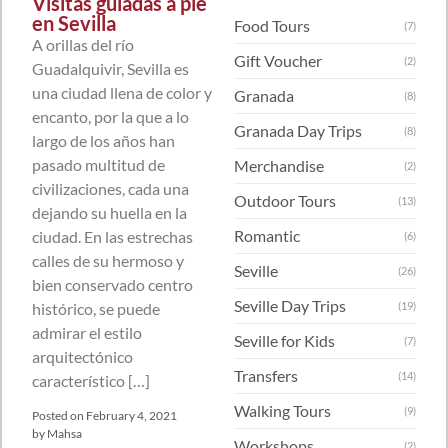
Visitas guiadas a pie
en Sevilla
Food Tours
(7)
A orillas del río
Gift Voucher
(2)
Guadalquivir, Sevilla es
una ciudad llena de color y
Granada
(8)
encanto, por la que a lo
Granada Day Trips
(8)
largo de los años han
pasado multitud de
Merchandise
(2)
civilizaciones, cada una
Outdoor Tours
(13)
dejando su huella en la
Romantic
ciudad. En las estrechas
(6)
calles de su hermoso y
Seville
(26)
bien conservado centro
Seville Day Trips
histórico, se puede
(19)
admirar el estilo
Seville for Kids
(7)
arquitectónico
Transfers
(14)
característico […]
Walking Tours
(9)
Posted on
February 4, 2021
by
Mahsa
Workshops
(2)