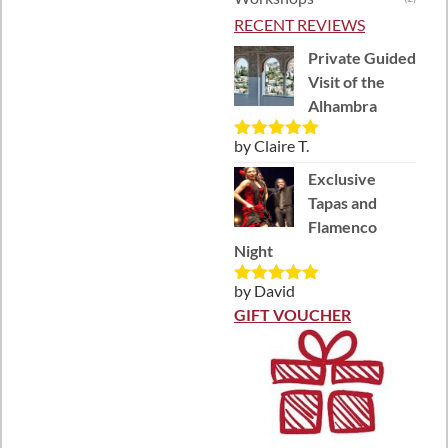
RECENT REVIEWS
Private Guided
Visit of the
Alhambra
by Claire T.
Rated
5
out
of 5
Exclusive
Tapas and
Flamenco
Night
by David
Rated
5
out
of 5
GIFT VOUCHER