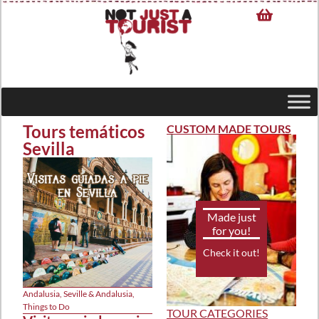
Tours temáticos
CUSTOM MADE TOURS
Sevilla
Made just
for you!
Check it out!
Andalusia
,
Seville & Andalusia
,
Things to Do
TOUR CATEGORIES